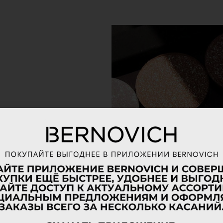
ика для
а и глаз
и высокое качество,
 к чему мы стремимся