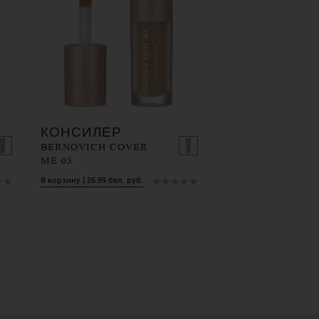
КОНСИЛЕР
BERNOVICH COVER
ME 05
★
★
★
★
★
★
★
В корзину | 26.99 бел. руб.