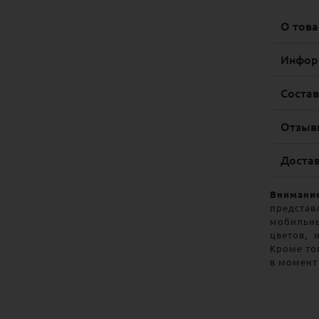
О това
Инфор
Состав
Отзывы
Доста
Внимани
предста
мобильн
цветов, 
Кроме то
в момент