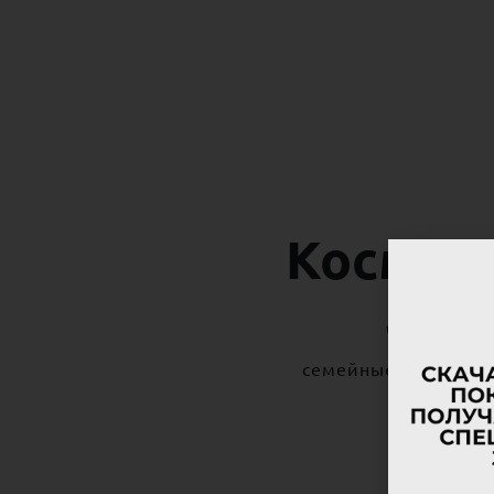
Космет
лиц
семейные традиции 
это то –