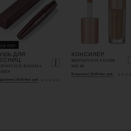
OLD OUT
УШЬ ДЛЯ
КОНСИЛЕР
ЕСНИЦ
BERNOVICH COVER
ERNOVICH ENIGMA
ME 06
UEEN
★
★
★
В корзину | 26.99 бел. руб.
★
★
★
★
★
робнее | 24.95 бел. руб.