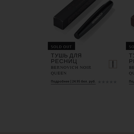
SOLD OUT
S
ТУШЬ ДЛЯ
Т
РЕСНИЦ
Р
BERNOVICH NOIR
B
QUEEN
Q
★
★
★
★
★
Подробнее | 24.95 бел. руб.
Под