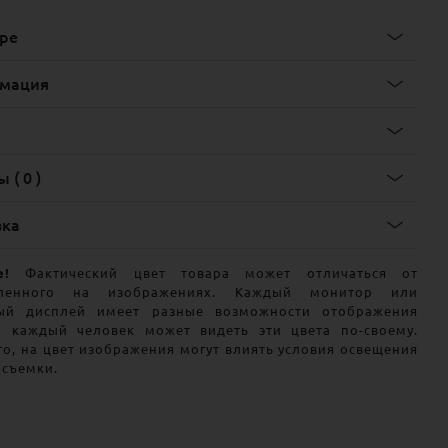
ре
мация
 ( 0 )
вка
е!
Фактический цвет товара может отличаться от
вленного на изображениях. Каждый монитор или
ый дисплей имеет разные возможности отображения
и каждый человек может видеть эти цвета по-своему.
го, на цвет изображения могут влиять условия освещения
 съемки.