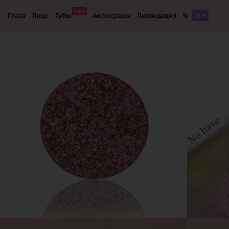
New
Глаза
Лицо
Губы
Аксессуары
Ликвидация
%
Sale