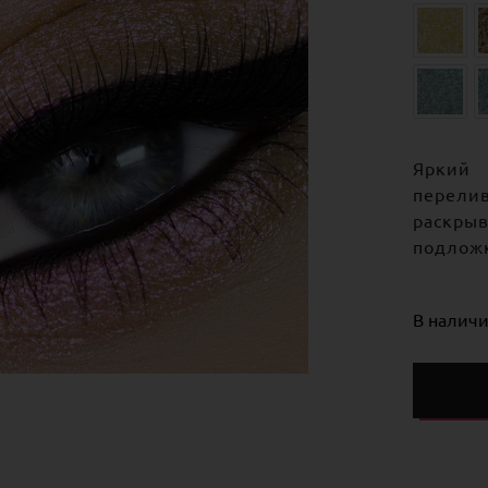
Яркий
перели
раскры
подлож
В налич