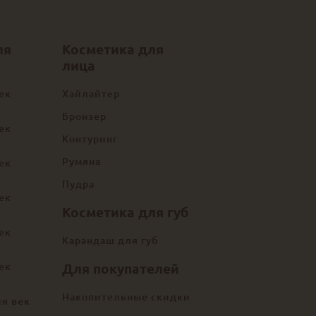
ля
Косметика для
лица
ек
Хайлайтер
Бронзер
ек
Контуринг
Румяна
ек
Пудра
ек
Косметика для губ
ек
Карандаш для губ
ек
Для покупателей
Накопительные скидки
ля век