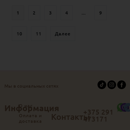
1
2
3
4
…
9
10
11
Далее
Мы в социальных сетях
О нас
Информация
+375 291
Контакты
Оплата и
473171
доставка