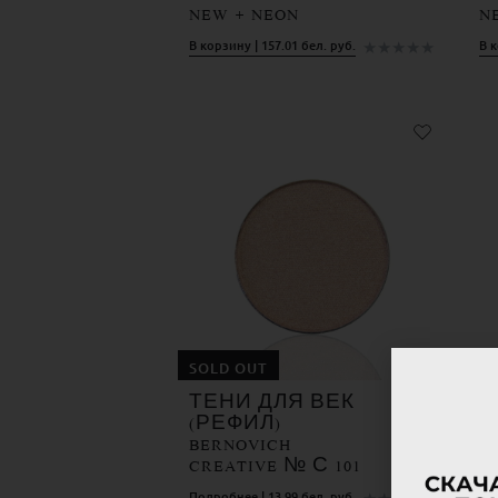
NEW + NEON
N
★
★
★
★
★
В корзину | 157.01 бел. руб.
В к
SOLD OUT
ТЕНИ ДЛЯ ВЕК
Т
(РЕФИЛ)
(
BERNOVICH
B
CREATIVE № С 101
C
Подробнее | 13.99 бел. руб.
В к