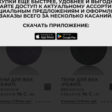
★
★
★
★
★
★
★
★
ЕНИ ДЛЯ ВЕК
ТЕНИ ДЛЯ ВЕК
РЕФИЛ)
(РЕФИЛ)
ERNOVICH
BERNOVICH
REATIVE № С 106
CREATIVE № С 107
★
★
★
★
★
★
★
★
орзину | 13.99 бел. руб.
В корзину | 13.99 бел. руб.