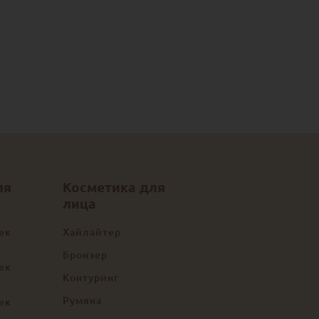
ля
Косметика для
лица
ек
Хайлайтер
Бронзер
ек
Контуринг
Румяна
ек