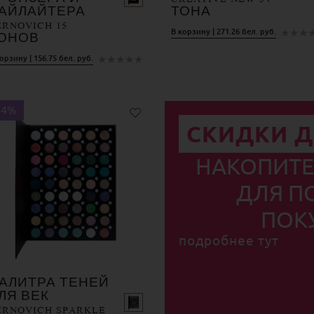
АЙЛАЙТЕРА
ТОНА
ERNOVICH 15
★
★
★
В корзину | 271.26 бел. руб.
ОНОВ
★
★
★
★
★
орзину | 156.75 бел. руб.
64%
СКИДКИ Д
НАКОПИТЕ
ДЛЯ П
ПОК
подробнее тут
АЛИТРА ТЕНЕЙ
ЛЯ ВЕК
ERNOVICH SPARKLE