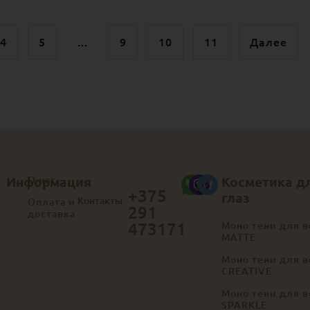
4
5
…
9
10
11
Далее
Информация
О нас
Косметика д
+375
глаз
Контакты
Оплата и
291
доставка
473171
Моно тени для в
MATTE
Моно тени для в
CREATIVE
Моно тени для в
SPARKLE