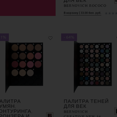
ДЛЯ ВЕК
BERNOVICH ROCOCO
★
★
★
В корзину | 33.00 бел. руб.
61%
- 64%
АЛИТРА
ПАЛИТРА ТЕНЕЙ
УМЯН,
ДЛЯ ВЕК
ОНТУРИНГА,
BERNOVICH
РОНЗЕРА И
CREATIVE NEW 54