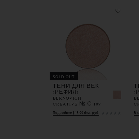
SOLD OUT
ТЕНИ ДЛЯ ВЕК
Т
(РЕФИЛ)
(
BERNOVICH
B
CREATIVE № С 109
C
★
★
★
★
★
Подробнее | 13.99 бел. руб.
В к