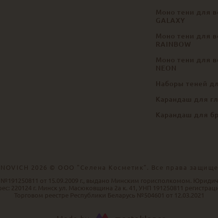
Моно тени для в
GALAXY
Моно тени для в
RAINBOW
Моно тени для в
NEON
Наборы теней д
Карандаш для г
Карандаш для б
NOVICH 2026 © ООО "Селена Косметик". Все права защищ
 №191250811 от 15.09.2009 г., выдано Минским горисполкомом. Юриди
ес: 220124 г. Минск ул. Масюковщина 2а к. 41, УНП 191250811 регистрац
Торговом реестре Республики Беларусь №504601 от 12.03.2021