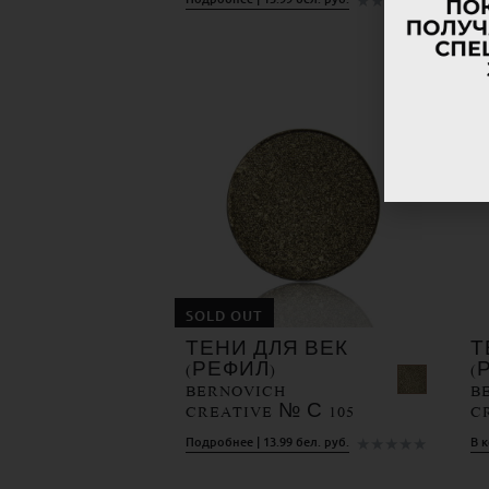
★
★
★
★
★
SOLD OUT
ТЕНИ ДЛЯ ВЕК
Т
(РЕФИЛ)
(
BERNOVICH
B
CREATIVE № С 105
C
★
★
★
★
★
Подробнее | 13.99 бел. руб.
В к