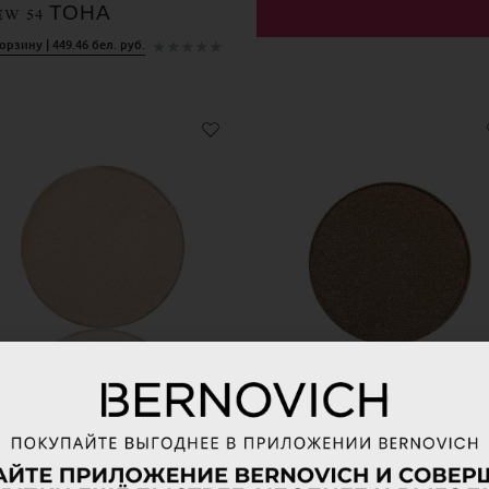
EW 54 ТОНА
★
★
★
★
★
орзину | 449.46 бел. руб.
SOLD OUT
ЕНИ ДЛЯ ВЕК
ТЕНИ ДЛЯ ВЕК
РЕФИЛ)
(РЕФИЛ)
ERNOVICH
BERNOVICH
REATIVE № С 102
CREATIVE № С 103
орзину | 13.99 бел. руб.
Подробнее | 13.99 бел. руб.