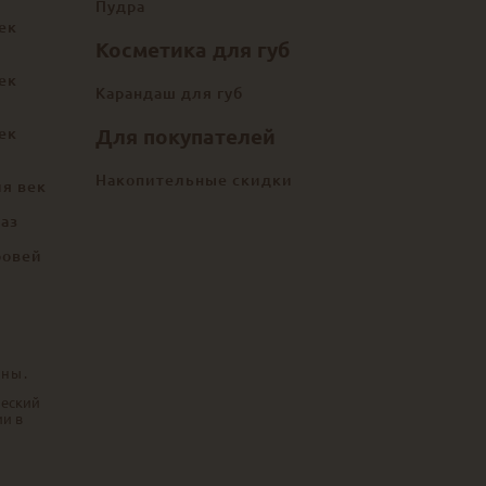
Пудра
ек
Косметика для губ
ек
Карандаш для губ
ек
Для покупателей
Накопительные скидки
ля век
лаз
ровей
ены.
ческий
ии в