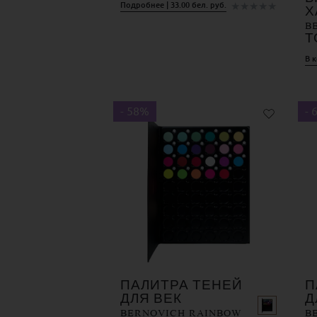
★
★
★
★
★
Подробнее | 33.00 бел. руб.
Х
B
Т
В к
- 58%
- 
ПАЛИТРА ТЕНЕЙ
П
ДЛЯ ВЕК
Д
BERNOVICH RAINBOW
B