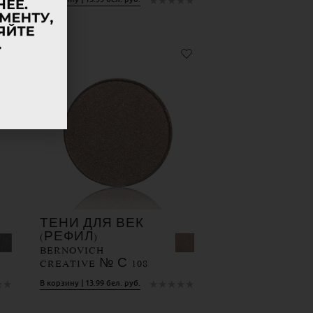
★
★
★
★
★
★
★
ТЕНИ ДЛЯ ВЕК
(РЕФИЛ)
BERNOVICH
CREATIVE № С 108
★
★
★
★
★
★
★
В корзину | 13.99 бел. руб.