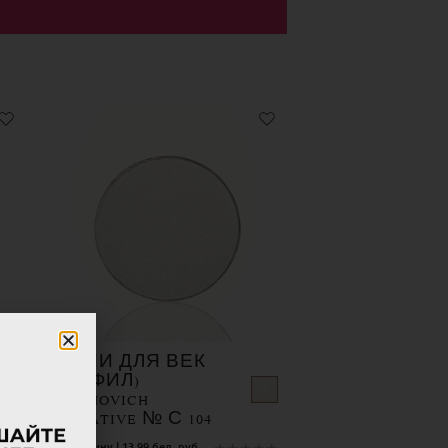
ТЕНИ ДЛЯ ВЕК
(РЕФИЛ)
BERNOVICH
CREATIVE № С 104
В корзину | 13.99 бел. руб.