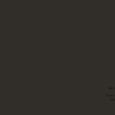
BER
Св-во
Адр