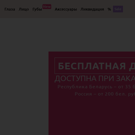
New
Глаза
Лицо
Губы
Аксессуары
Ликвидация
%
Sale
БЕСПЛАТНАЯ 
ДОСТУПНА ПРИ ЗАК
Республика Беларусь – от 35 б
Россия – от 200 бел. ру