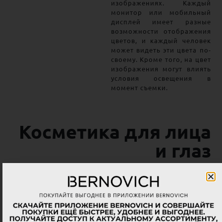
изображениях. Каждый
монитор или мобильный
дисплей имеет разные
возможности отображения
цветов, и каждый человек
может видеть эти цвета по-
своему. Кроме того, на цвет
изображения могут влиять
условия освещения в
момент съемки.
Косметика для лица
и глаз
семейные традиции и высокое качество,
это то – к чему мы стремимся