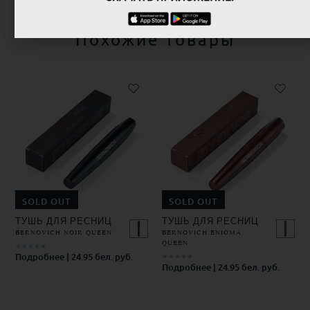
Похожие товары
SOLD OUT
SOLD OUT
ТУШЬ ДЛЯ РЕСНИЦ
ТУШЬ ДЛЯ РЕСНИЦ
BERNOVICH NOIR QUEEN
BERNOVICH ENIGMA
QUEEN
★
★
★
★
★
Подробнее | 24.95 бел. руб.
★
★
★
★
★
Подробнее | 24.95 бел. руб.