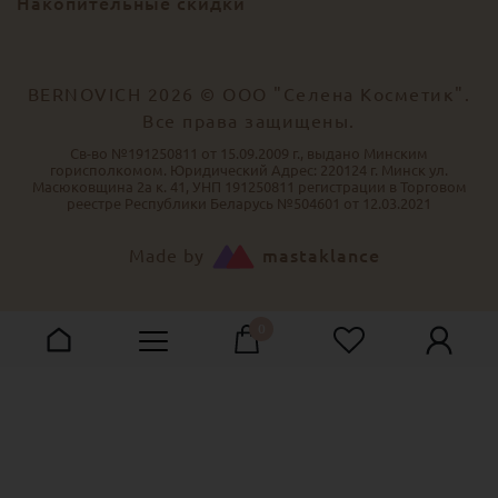
Накопительные скидки
BERNOVICH 2026 © ООО "Селена Косметик".
Все права защищены.
Св-во №191250811 от 15.09.2009 г., выдано Минским
горисполкомом. Юридический Адрес: 220124 г. Минск ул.
Масюковщина 2а к. 41, УНП 191250811 регистрации в Торговом
реестре Республики Беларусь №504601 от 12.03.2021
Made by
mastaklance
0