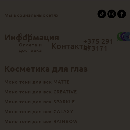
Мы в социальных сетях
О нас
Информация
+375 291
Контакты
Оплата и
473171
доставка
Косметика для глаз
Моно тени для век MATTE
Моно тени для век CREATIVE
Моно тени для век SPARKLE
Моно тени для век GALAXY
Моно тени для век RAINBOW