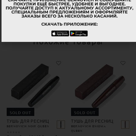
Похожие товары
SOLD OUT
SOLD OUT
ТУШЬ ДЛЯ РЕСНИЦ
ТУШЬ ДЛЯ РЕСНИЦ
BERNOVICH NOIR QUEEN
BERNOVICH ENIGMA
QUEEN
★
★
★
★
★