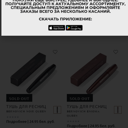
Похожие товары
SOLD OUT
SOLD OUT
ТУШЬ ДЛЯ РЕСНИЦ
ТУШЬ ДЛЯ РЕСНИЦ
BERNOVICH NOIR QUEEN
BERNOVICH ENIGMA
QUEEN
★
★
★
★
★
Подробнее | 24.95 бел. руб.
★
★
★
★
★
Подробнее | 24.95 бел. руб.