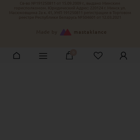
Св-во №191250811 от 15.09.2009 г., выдано Минским
горисполкомом. Юридический Адрес: 220124 г. Минск ул.
Масюковщина 2а к. 41, УНП 191250811 регистрации в Торговом
реестре Республики Беларусь №504601 от 12.03.2021
Made by
mastaklance
0