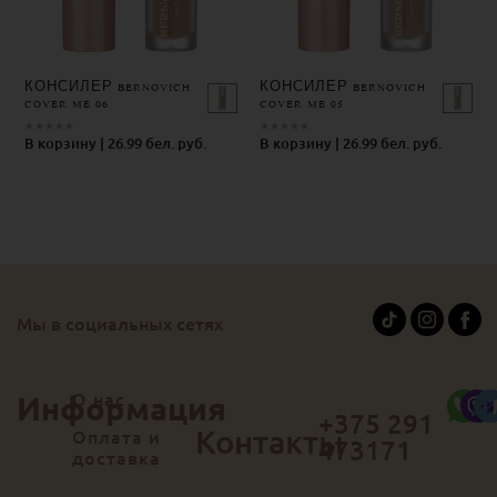
КОНСИЛЕР BERNOVICH
КОНСИЛЕР BERNOVICH
COVER ME 06
COVER ME 05
★
★
★
★
★
★
★
★
★
★
В корзину | 26.99 бел. руб.
В корзину | 26.99 бел. руб.
Мы в социальных сетях
О нас
Информация
+375 291
Контакты
Оплата и
473171
доставка